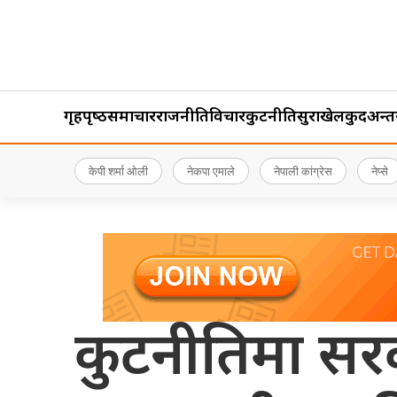
गृहपृष्‍ठ
समाचार
राजनीति
विचार
कुटनीति
सुरक्षा
खेलकुद
अन्तर्र
केपी शर्मा ओली
नेकपा एमाले
नेपाली कांग्रेस
नेप्से
कुटनीतिमा सर