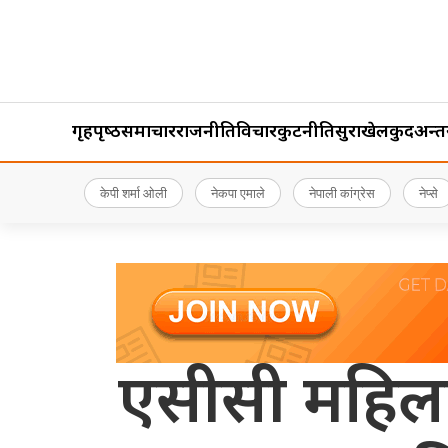
गृहपृष्‍ठ
समाचार
राजनीति
विचार
कुटनीति
सुरक्षा
खेलकुद
अन्तर्र
केपी शर्मा ओली
नेकपा एमाले
नेपाली कांग्रेस
नेप्से
एसीसी महिला 