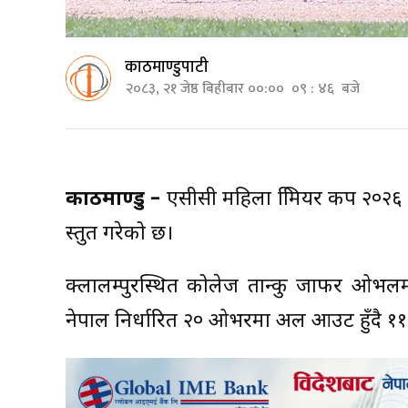
काठमाण्डुपाटी
२०८३, २१ जेष्ठ बिहीबार ००:०० ०९ : ४६ बजे
काठमाण्डु –
एसीसी महिला प्रिमियर कप २०२६ 
प्रस्तुत गरेको छ।
क्लालम्पुरस्थित कोलेज तान्कु जाफर ओभलमा
नेपाल निर्धारित २० ओभरमा अल आउट हुँदै १