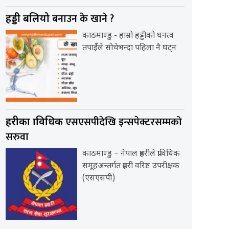
बनाउन के खाने ?
हड्डी बलियो
काठमाण्डु - हाम्रो हड्डीको घनत्व
तपाईँले सोचेभन्दा पहिला नै घट्न
एसएसपीदेखि इन्सपेक्टरसम्मको
प्रहरीका प्राविधिक
सरुवा
काठमाण्डु – नेपाल प्रहरीले प्राविधिक
समूहअन्तर्गत प्रहरी वरिष्ठ उपरीक्षक
(एसएसपी)