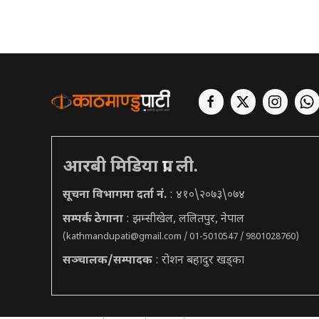
आरबी मिडिया प्रा. ली.
सूचना विभागमा दर्ता नं.
: ४१०\२०७३\०७४
सम्पर्क ठेगाना
: झम्सीखेल, ललितपुर, नेपाल
(
kathmandupati@gmail.com
/ 01-5010547 / 9801028760)
सञ्चालक/सम्पादक
: रोशन बहादुर खड्का