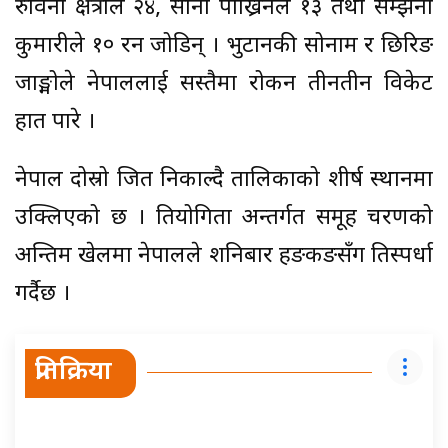
रुविना क्षेत्रीले २४, सोनी पाख्रिनले १३ तथा सम्झना
कुमारीले १० रन जोडिन् । भुटानकी सोनाम र छिरिङ
जाङ्मोले नेपाललाई सस्तैमा रोकन तीनतीन विकेट
हात पारे ।
नेपाल दोस्रो जित निकाल्दै तालिकाको शीर्ष स्थानमा
उक्लिएको छ । प्रतियोगिता अन्तर्गत समूह चरणको
अन्तिम खेलमा नेपालले शनिबार हङकङसँग प्रतिस्पर्धा
गर्दैछ ।
प्रतिक्रिया