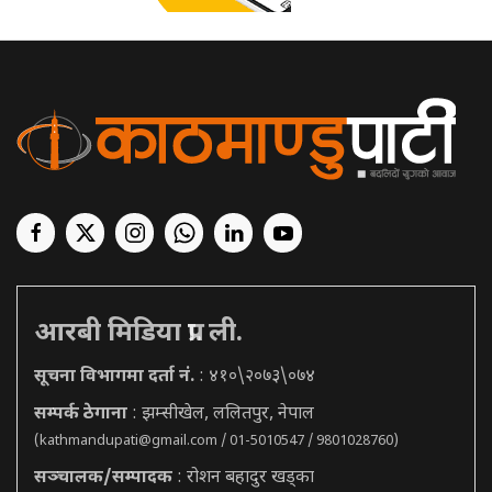
आरबी मिडिया प्रा. ली.
सूचना विभागमा दर्ता नं.
: ४१०\२०७३\०७४
सम्पर्क ठेगाना
: झम्सीखेल, ललितपुर, नेपाल
(
kathmandupati@gmail.com
/ 01-5010547 / 9801028760)
सञ्चालक/सम्पादक
: रोशन बहादुर खड्का