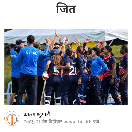
जित
काठमाण्डुपाटी
२०८३, २१ जेष्ठ बिहीबार ००:०० १० : ४१ बजे