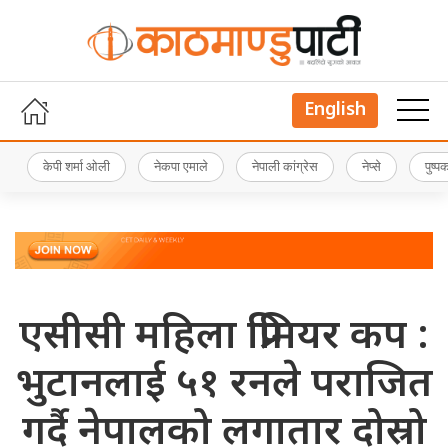
English
केपी शर्मा ओली
नेकपा एमाले
नेपाली कांग्रेस
नेप्से
पुष्
एसीसी महिला प्रिमियर कप :
भुटानलाई ५१ रनले पराजित
गर्दै नेपालको लगातार दोस्रो