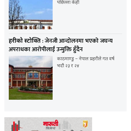
पछिल्ला केही
: जेनजी आन्दोलनमा भएको जघन्य
प्रहरीको प्रस्टोक्ति
अपराधका आरोपीलाई उन्मुक्ति हुँदैन
काठमाण्डु – नेपाल प्रहरीले गत वर्ष
भदौ २३ र २४