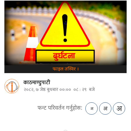
फाइल तस्विर ।
काठमाण्डुपाटी
२०८२, ७ जेष्ठ बुधबार ००:०० ०८ : २९ बजे
फन्ट परिवर्तन गर्नुहोस: