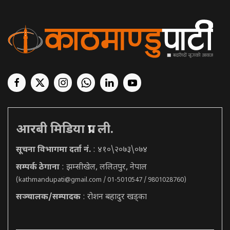
आरबी मिडिया प्रा. ली.
सूचना विभागमा दर्ता नं.
: ४१०\२०७३\०७४
सम्पर्क ठेगाना
: झम्सीखेल, ललितपुर, नेपाल
(
kathmandupati@gmail.com
/ 01-5010547 / 9801028760)
सञ्चालक/सम्पादक
: रोशन बहादुर खड्का