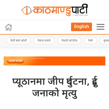
English
केपी शर्मा ओली
नेकपा एमाले
नेपाली कांग्रेस
नेप्से
पुष्
प्यूठानमा जीप दुर्घटना, दुई
जनाको मृत्यु