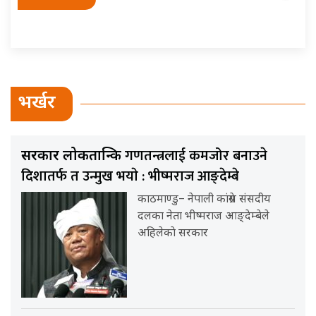
भर्खर
गणतन्त्रलाई कमजोर बनाउने
सरकार लोकतान्त्रिक
दिशातर्फ त उन्मुख भयाे : भीष्मराज आङ्देम्बे
काठमाण्डु– नेपाली कांग्रेस संसदीय
दलका नेता भीष्मराज आङ्देम्बेले
अहिलेकाे सरकार