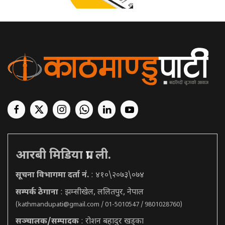
आरबी मिडिया प्रा. ली.
सूचना विभागमा दर्ता नं.
: ४१०\२०७३\०७४
सम्पर्क ठेगाना
: झम्सीखेल, ललितपुर, नेपाल
(
kathmandupati@gmail.com
/ 01-5010547 / 9801028760)
सञ्चालक/सम्पादक
: रोशन बहादुर खड्का