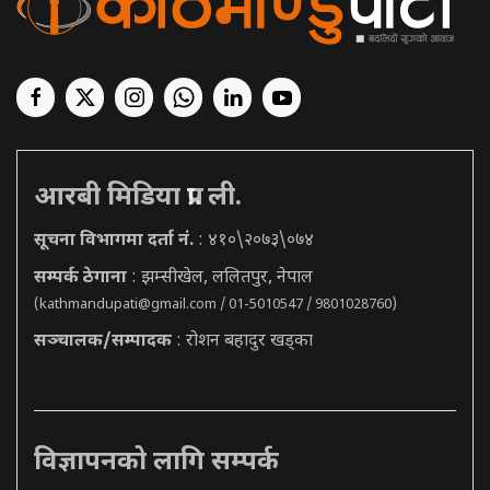
आरबी मिडिया प्रा. ली.
सूचना विभागमा दर्ता नं.
: ४१०\२०७३\०७४
सम्पर्क ठेगाना
: झम्सीखेल, ललितपुर, नेपाल
(
kathmandupati@gmail.com
/ 01-5010547 / 9801028760)
सञ्चालक/सम्पादक
: रोशन बहादुर खड्का
विज्ञापनको लागि सम्पर्क