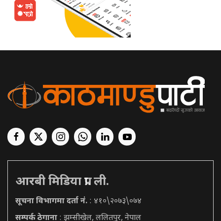
आरबी मिडिया प्रा. ली.
सूचना विभागमा दर्ता नं.
: ४१०\२०७३\०७४
सम्पर्क ठेगाना
: झम्सीखेल, ललितपुर, नेपाल