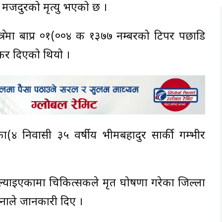
 मजदुरको मृत्यु भएको छ ।
षेत्रमा बाप्र ०१(००४ क १३७७ नम्बरको टिपर पछाडि
्कर दिएको थियो ।
ा(४ निवासी ३५ वर्षीय भीमबहादुर सार्की गम्भीर
ल्याइएकामा चिकित्सकले मृत घोषणा गरेका जिल्ला
सिनाले जानकारी दिए ।