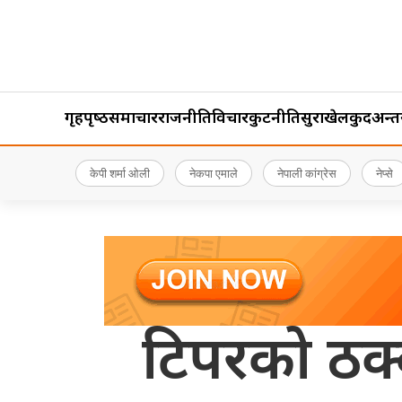
गृहपृष्‍ठ
समाचार
राजनीति
विचार
कुटनीति
सुरक्षा
खेलकुद
अन्तर्र
केपी शर्मा ओली
नेकपा एमाले
नेपाली कांग्रेस
नेप्से
टिपरको ठक