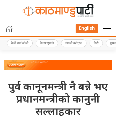
English
केपी शर्मा ओली
नेकपा एमाले
नेपाली कांग्रेस
नेप्से
पुष्
पुर्व कानूनमन्त्री नै बन्ने भए
प्रधानमन्त्रीको कानुनी
सल्लाहकार