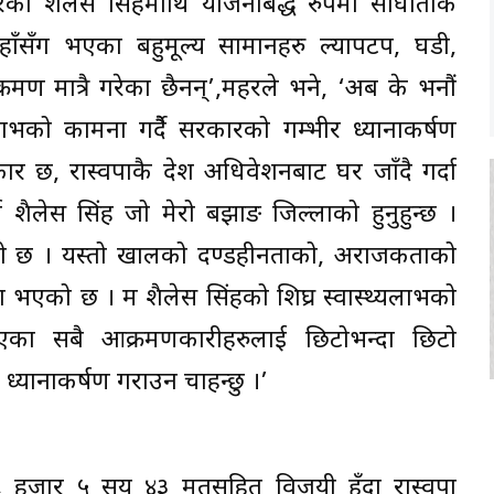
त गरेका शैलेस सिंहमाथि योजनाबद्ध रुपमा सांघातीक
सँग भएका बहुमूल्य सामानहरु ल्यापटप, घडी,
रमण मात्रै गरेका छैनन्’,महरले भने, ‘अब के भनौं
लाभको कामना गर्दैै सरकारको गम्भीर ध्यानाकर्षण
र छ, रास्वपाकै प्रदेश अधिवेशनबाट घर जाँदै गर्दा
ा शैलेस सिंह जो मेरो बझाङ जिल्लाको हुनुहुन्छ ।
ेको छ । यस्तो खालको दण्डहीनताको, अराजकताको
ना भएको छ । म शैलेस सिंहको शिघ्र स्वास्थ्यलाभको
एका सबै आक्रमणकारीहरुलाई छिटोभन्दा छिटो
्यानाकर्षण गराउन चाहन्छु ।’
 हजार ५ सय ४३ मतसहित विजयी हुँदा रास्वपा