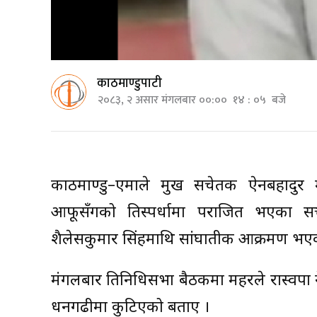
काठमाण्डुपाटी
२०८३, २ असार मंगलबार ००:०० १४ : ०५ बजे
काठमाण्डु–एमाले प्रमुख सचेतक ऐनबहादु
आफूसँगको प्रतिस्पर्धामा पराजित भएका सत्तारु
शैलेसकुमार सिंहमाथि सांघातीक आक्रमण भए
मंगलबार प्रतिनिधिसभा बैठकमा महरले रास्वपा न
धनगढीमा कुटिएको बताए ।