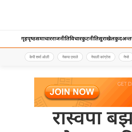
गृहपृष्‍ठ
समाचार
राजनीति
विचार
कुटनीति
सुरक्षा
खेलकुद
अन्तर्र
केपी शर्मा ओली
नेकपा एमाले
नेपाली कांग्रेस
नेप्से
रास्वपा बझ