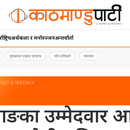
ाष्ट्रिय
अर्थ
कला र मनोरञ्जन
अन्तर्वार्ता
पुष्पकमल दाहाल प्रचण्ड
रवि लामिछाने
समाचार
ाङका उम्मेदवार आफ्