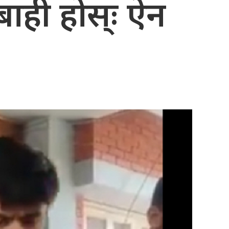
बाही होस्ः ऐन