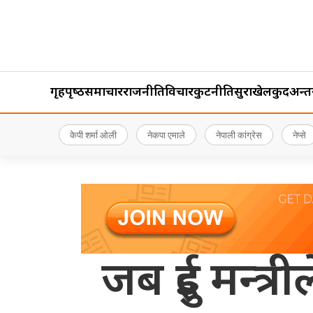
गृहपृष्‍ठ
समाचार
राजनीति
विचार
कुटनीति
सुरक्षा
खेलकुद
अन्तर्र
केपी शर्मा ओली
नेकपा एमाले
नेपाली कांग्रेस
नेप्से
जब दुई मन्त्