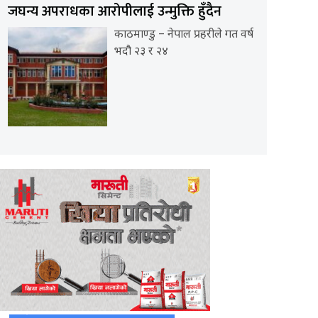
जघन्य अपराधका आरोपीलाई उन्मुक्ति हुँदैन
काठमाण्डु – नेपाल प्रहरीले गत वर्ष
भदौ २३ र २४