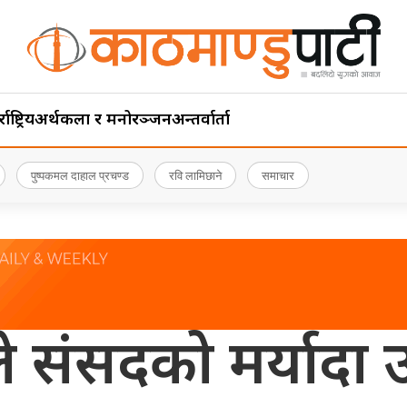
ाष्ट्रिय
अर्थ
कला र मनोरञ्जन
अन्तर्वार्ता
पुष्पकमल दाहाल प्रचण्ड
रवि लामिछाने
समाचार
रीले संसदको मर्यादा