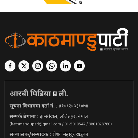
आरबी मिडिया प्रा. ली.
सूचना विभागमा दर्ता नं.
: ४१०\२०७३\०७४
सम्पर्क ठेगाना
: झम्सीखेल, ललितपुर, नेपाल
(
kathmandupati@gmail.com
/ 01-5010547 / 9801028760)
सञ्चालक/सम्पादक
: रोशन बहादुर खड्का