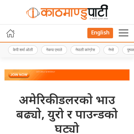
English
केपी शर्मा ओली
नेकपा एमाले
नेपाली कांग्रेस
नेप्से
पुष्
अमेरिकी डलरकाे भाउ
बढ्याे, युरो र पाउन्डको
घट्यो