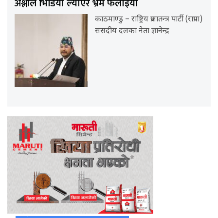
अश्लील भिडियो ल्याएर भ्रम फैलाइयो
काठमाण्डु – राष्ट्रिय प्रजातन्त्र पार्टी (राप्रपा)
संसदीय दलका नेता ज्ञानेन्द्र