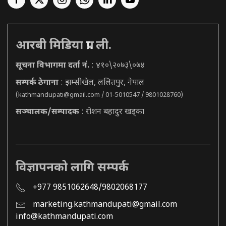
आरबी मिडिया प्रा. ली.
सूचना विभागमा दर्ता नं.
: ४१०\२०७३\०७४
सम्पर्क ठेगाना
: झम्सीखेल, ललितपुर, नेपाल
(
kathmandupati@gmail.com
/ 01-5010547 / 9801028760)
सञ्चालक/सम्पादक
: रोशन बहादुर खड्का
विज्ञापनको लागि सम्पर्क
+977 9851062648/9802068177
marketing.kathmandupati@gmail.com
info@kathmandupati.com