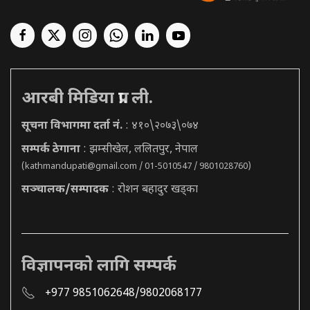
आरबी मिडिया प्रा. ली.
सूचना विभागमा दर्ता नं.
: ४१०\२०७३\०७४
सम्पर्क ठेगाना
: झम्सीखेल, ललितपुर, नेपाल
(
kathmandupati@gmail.com
/ 01-5010547 / 9801028760)
सञ्चालक/सम्पादक
: रोशन बहादुर खड्का
विज्ञापनको लागि सम्पर्क
+977 9851062648/9802068177