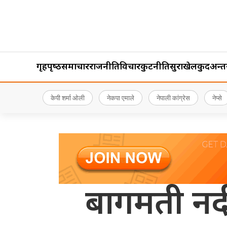
गृहपृष्‍ठ
समाचार
राजनीति
विचार
कुटनीति
सुरक्षा
खेलकुद
अन्तर्र
केपी शर्मा ओली
नेकपा एमाले
नेपाली कांग्रेस
नेप्से
बागमती नदीम