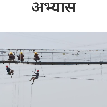
अभ्यास