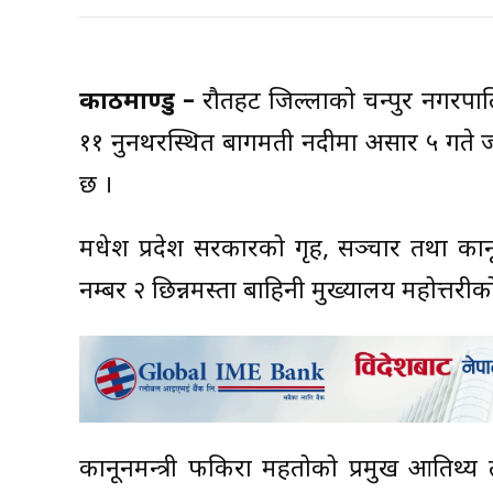
काठमाण्डु –
रौतहट जिल्लाको चन्द्रपुर नगर
११ नुनथरस्थित बागमती नदीमा असार ५ गते जल 
छ ।
मधेश प्रदेश सरकारको गृह, सञ्चार तथा कानू
नम्बर २ छिन्नमस्ता बाहिनी मुख्यालय महोत्तरी
कानूनमन्त्री फकिरा महतोको प्रमुख आतिथ्य