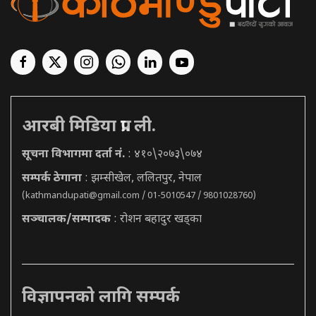
आरबी मिडिया प्रा. ली.
सूचना विभागमा दर्ता नं.
: ४१०\२०७३\०७४
सम्पर्क ठेगाना
: झम्सीखेल, ललितपुर, नेपाल
(
kathmandupati@gmail.com
/ 01-5010547 / 9801028760)
सञ्चालक/सम्पादक
: रोशन बहादुर खड्का
विज्ञापनको लागि सम्पर्क