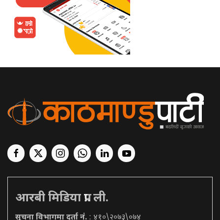
आरबी मिडिया प्रा. ली.
सूचना विभागमा दर्ता नं.
: ४१०\२०७३\०७४