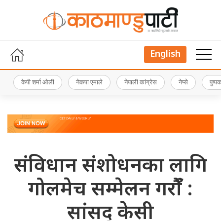
English
केपी शर्मा ओली
नेकपा एमाले
नेपाली कांग्रेस
नेप्से
पुष्
संविधान संशोधनका लागि
गोलमेच सम्मेलन गरौंँ :
सांसद् केसी