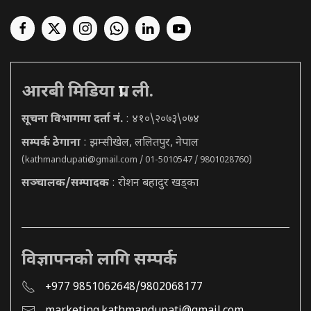
आरबी मिडिया प्रा. ली.
सूचना विभागमा दर्ता नं.
: ४१०\२०७३\०७४
सम्पर्क ठेगाना
: झम्सीखेल, ललितपुर, नेपाल
(
kathmandupati@gmail.com
/ 01-5010547 / 9801028760)
सञ्चालक/सम्पादक
: रोशन बहादुर खड्का
विज्ञापनको लागि सम्पर्क
+977 9851062648/9802068177