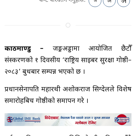
फन्ट परिवर्तन गर्नुहोस:
काठमाण्डु –
जङ्गीअड्डामा आयोजित छैटौँ
संस्करणको १ दिवसीय ‘राष्ट्रिय साइबर सुरक्षा गोष्ठी–
२०८३’ बुधबार सम्पन्न भएको छ ।
प्रधानसेनापति महारथी अशोकराज सिग्देलले विशेष
समारोहबिच गोष्ठीको समापन गरे ।