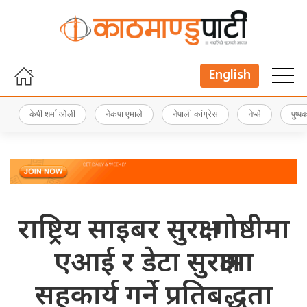
English
केपी शर्मा ओली
नेकपा एमाले
नेपाली कांग्रेस
नेप्से
पुष्
राष्ट्रिय साइबर सुरक्षा गोष्ठीमा
एआई र डेटा सुरक्षामा
सहकार्य गर्ने प्रतिबद्धता