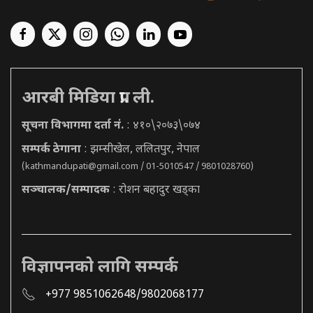
आरबी मिडिया प्रा. ली.
सूचना विभागमा दर्ता नं.
: ४१०\२०७३\०७४
सम्पर्क ठेगाना
: झम्सीखेल, ललितपुर, नेपाल
(
kathmandupati@gmail.com
/ 01-5010547 / 9801028760)
सञ्चालक/सम्पादक
: रोशन बहादुर खड्का
विज्ञापनको लागि सम्पर्क
+977 9851062648/9802068177