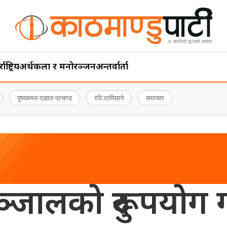
ाष्ट्रिय
अर्थ
कला र मनोरञ्जन
अन्तर्वार्ता
पुष्पकमल दाहाल प्रचण्ड
रवि लामिछाने
समाचार
ालको दुरूपयोग गर