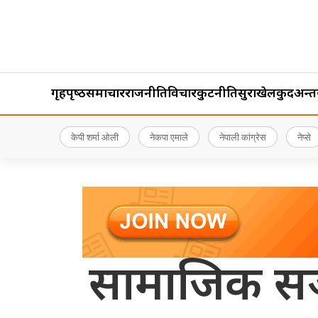
गृहपृष्‍ठ
समाचार
राजनीति
विचार
कुटनीति
सुरक्षा
खेलकुद
अन्तर्र
केपी शर्मा ओली
नेकपा एमाले
नेपाली कांग्रेस
नेप्से
सामाजिक सञ्ज