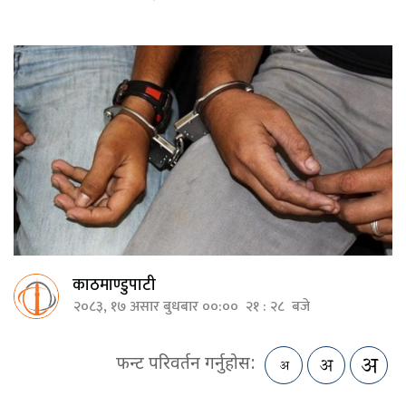
काठमाण्डुपाटी
२०८३, १७ असार बुधबार ००:०० २१ : २८ बजे
फन्ट परिवर्तन गर्नुहोस: