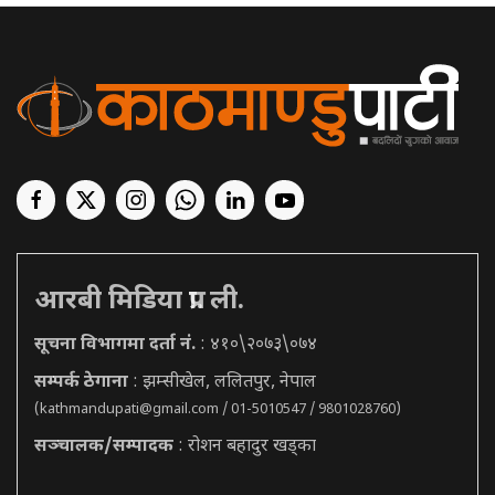
आरबी मिडिया प्रा. ली.
सूचना विभागमा दर्ता नं.
: ४१०\२०७३\०७४
सम्पर्क ठेगाना
: झम्सीखेल, ललितपुर, नेपाल
(
kathmandupati@gmail.com
/ 01-5010547 / 9801028760)
सञ्चालक/सम्पादक
: रोशन बहादुर खड्का