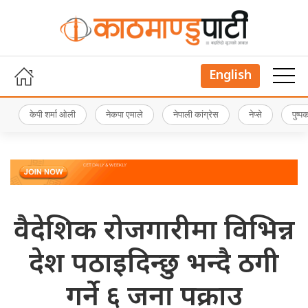
English
केपी शर्मा ओली
नेकपा एमाले
नेपाली कांग्रेस
नेप्से
पुष्
वैदेशिक रोजगारीमा विभिन्न
देश पठाइदिन्छु भन्दै ठगी
गर्ने ६ जना पक्राउ