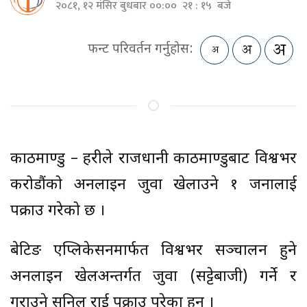
२०८१, १२ मंसिर बुधबार ००:०० २१ : १५ बजे
फन्ट परिवर्तन गर्नुहोस:
काठमाण्डु – प्रहरीले राजधानी काठमाण्डुबाट विश्वभर
करोडौंको अनलाइन जुवा खेलाउने १ जनालाई
पक्राउ गरेको छ ।
बेटिङ एप्लिकेसनमार्फत विश्वभर सञ्चालन हुने
अनलाइन खेलअन्तर्गत जुवा (सट्टेबाजी) गर्ने र
गराउने सुनिल राई पक्राउ परेका हुन् ।