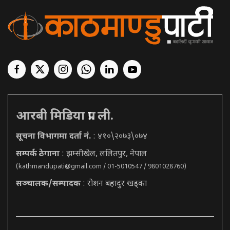
आरबी मिडिया प्रा. ली.
सूचना विभागमा दर्ता नं.
: ४१०\२०७३\०७४
सम्पर्क ठेगाना
: झम्सीखेल, ललितपुर, नेपाल
(
kathmandupati@gmail.com
/ 01-5010547 / 9801028760)
सञ्चालक/सम्पादक
: रोशन बहादुर खड्का