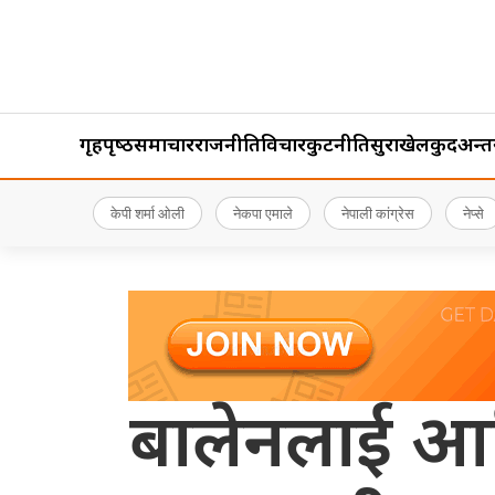
गृहपृष्‍ठ
समाचार
राजनीति
विचार
कुटनीति
सुरक्षा
खेलकुद
अन्तर्र
केपी शर्मा ओली
नेकपा एमाले
नेपाली कांग्रेस
नेप्से
बालेनलाई आशि