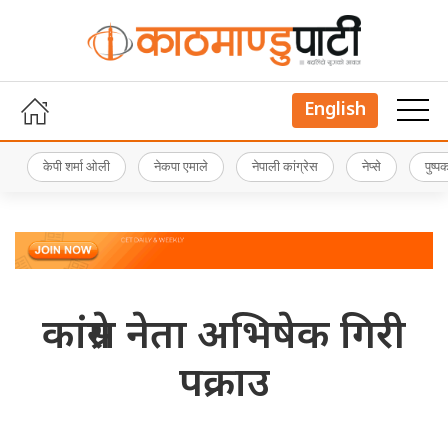
English
केपी शर्मा ओली
नेकपा एमाले
नेपाली कांग्रेस
नेप्से
पुष्
कांग्रेस नेता अभिषेक गिरी
पक्राउ