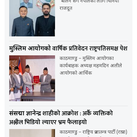
‘बालेन’सँग नेपालका लागि चिनियाँ
राजदूत
वार्षिक प्रतिवेदन राष्ट्रपतिसमक्ष पेश
मुस्लिम आयोगको
काठमाण्डु – मुस्लिम आयोगका
कार्यबाहक अध्यक्ष महमदिन अलीले
आयोगको आर्थिक
शाहीको आक्रोश : अर्कै व्यक्तिको
संसद्मा ज्ञानेन्द्र
अश्लील भिडियो ल्याएर भ्रम फैलाइयो
काठमाण्डु – राष्ट्रिय प्रजातन्त्र पार्टी (राप्रपा)