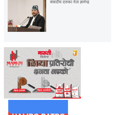
संसदीय दलका नेता ज्ञानेन्द्र