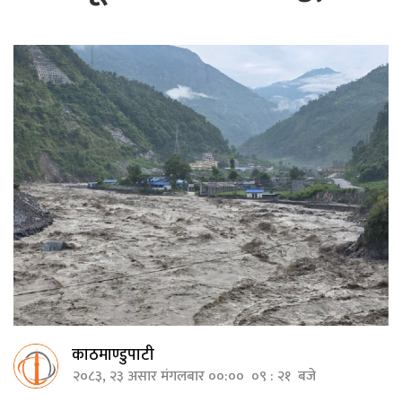
काठमाण्डुपाटी
२०८३, २३ असार मंगलबार ००:०० ०९ : २१ बजे