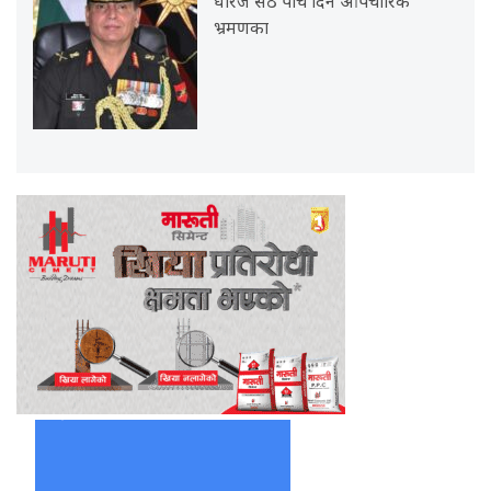
धीरज सेठ पाँच दिने औपचारिक
भ्रमणका