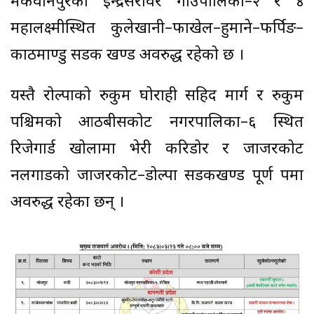
मकवानपुरको इन्द्रसरोवर गाउँपालिका–२ र ४
महालक्ष्मीस्थित कुलेखानी–फाखेल–हुमाने–फर्पिङ–
काठमाण्डु सडक खण्ड अवरुद्ध रहेको छ ।
यस्तै रोल्पाको रुकुम घोराही सहिद मार्ग र रुकुम
पश्चिमको आठबीसकोट नगरपालिका–६ स्थित
रिजेगार्ड खोलामा भेरी करिडोर र जाजरकोट
नलगाडको जाजरकोट–डोल्पा सडकखण्ड पूर्ण रूपमा
अवरुद्ध रहेका छन् ।