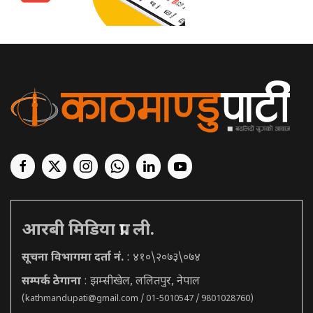
आरबी मिडिया प्रा. ली.
सूचना विभागमा दर्ता नं.
: ४१०\२०७३\०७४
सम्पर्क ठेगाना
: झम्सीखेल, ललितपुर, नेपाल
(
kathmandupati@gmail.com
/ 01-5010547 / 9801028760)