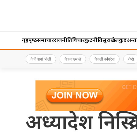
गृहपृष्‍ठ
समाचार
राजनीति
विचार
कुटनीति
सुरक्षा
खेलकुद
अन्तर्र
केपी शर्मा ओली
नेकपा एमाले
नेपाली कांग्रेस
नेप्से
अध्यादेश निस्क