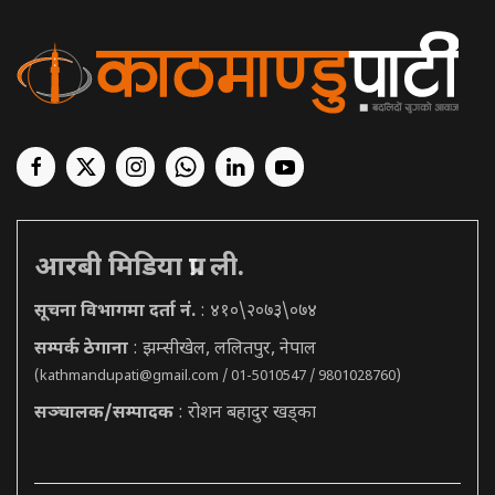
आरबी मिडिया प्रा. ली.
सूचना विभागमा दर्ता नं.
: ४१०\२०७३\०७४
सम्पर्क ठेगाना
: झम्सीखेल, ललितपुर, नेपाल
(
kathmandupati@gmail.com
/ 01-5010547 / 9801028760)
सञ्चालक/सम्पादक
: रोशन बहादुर खड्का