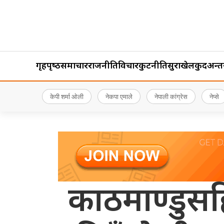
गृहपृष्‍ठ
समाचार
राजनीति
विचार
कुटनीति
सुरक्षा
खेलकुद
अन्तर्र
केपी शर्मा ओली
नेकपा एमाले
नेपाली कांग्रेस
नेप्से
काठमाण्डुसहि