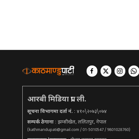
आरबी मिडिया प्रा. ली.
सूचना विभागमा दर्ता नं.
: ४१०\२०७३\०७४
सम्पर्क ठेगाना
: झम्सीखेल, ललितपुर, नेपाल
(
kathmandupati@gmail.com
/ 01-5010547 / 9801028760)