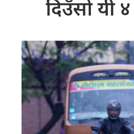
दिउँसो यी ४ 