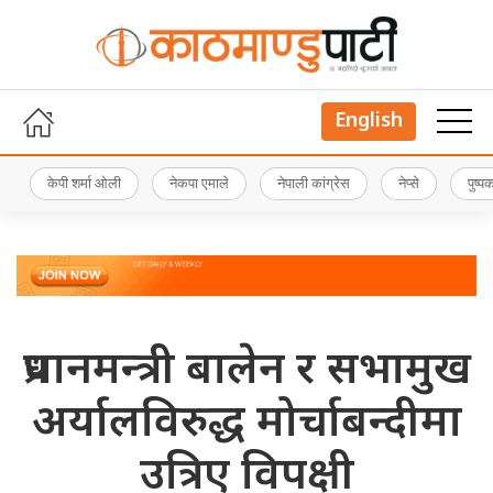
English
केपी शर्मा ओली
नेकपा एमाले
नेपाली कांग्रेस
नेप्से
पुष्
प्रधानमन्त्री बालेन र सभामुख
अर्यालविरुद्ध मोर्चाबन्दीमा
उत्रिए विपक्षी