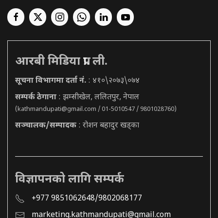
आरबी मिडिया प्रा. ली.
सूचना विभागमा दर्ता नं.
: ४१०\२०७३\०७४
सम्पर्क ठेगाना
: झम्सीखेल, ललितपुर, नेपाल
(
kathmandupati@gmail.com
/ 01-5010547 / 9801028760)
सञ्चालक/सम्पादक
: रोशन बहादुर खड्का
विज्ञापनको लागि सम्पर्क
+977 9851062648/9802068177
marketing.kathmandupati@gmail.com