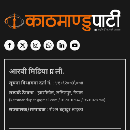
आरबी मिडिया प्रा. ली.
सूचना विभागमा दर्ता नं.
: ४१०\२०७३\०७४
सम्पर्क ठेगाना
: झम्सीखेल, ललितपुर, नेपाल
(
kathmandupati@gmail.com
/ 01-5010547 / 9801028760)
सञ्चालक/सम्पादक
: रोशन बहादुर खड्का