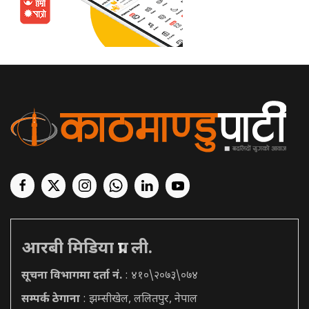
आरबी मिडिया प्रा. ली.
सूचना विभागमा दर्ता नं.
: ४१०\२०७३\०७४
सम्पर्क ठेगाना
: झम्सीखेल, ललितपुर, नेपाल