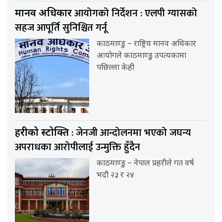
आयोगको निर्देशन : एलपी ग्यासको
मानव अधिकार
सहज आपूर्ति सुनिश्चित गर्नू
काठमाण्डु – राष्ट्रिय मानव अधिकार
आयोगले काठमाण्डु उपत्यकामा
पछिल्ला केही
: जेनजी आन्दोलनमा भएको जघन्य
प्रहरीको प्रस्टोक्ति
अपराधका आरोपीलाई उन्मुक्ति हुँदैन
काठमाण्डु – नेपाल प्रहरीले गत वर्ष
भदौ २३ र २४