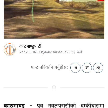
काठमाण्डुपाटी
२०८२, ६ असार शुक्रबार ००:०० ०९ : ५१ बजे
फन्ट परिवर्तन गर्नुहोस:
काठमाण्डु –
पूर्वी नवलपरासीको दुम्कीबासमा