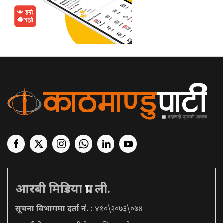
आरबी मिडिया प्रा. ली.
सूचना विभागमा दर्ता नं.
: ४१०\२०७३\०७४