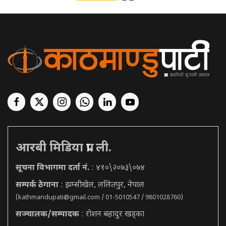
आरबी मिडिया प्रा. ली.
सूचना विभागमा दर्ता नं.
: ४१०\२०७३\०७४
सम्पर्क ठेगाना
: झम्सीखेल, ललितपुर, नेपाल
(
kathmandupati@gmail.com
/ 01-5010547 / 9801028760)
सञ्चालक/सम्पादक
: रोशन बहादुर खड्का