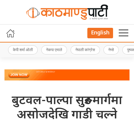
English
केपी शर्मा ओली
नेकपा एमाले
नेपाली कांग्रेस
नेप्से
पुष्
बुटवल-पाल्पा सुरुङमार्गमा
असोजदेखि गाडी चल्ने