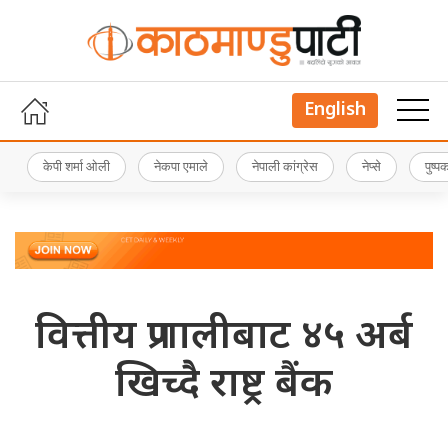
English
केपी शर्मा ओली
नेकपा एमाले
नेपाली कांग्रेस
नेप्से
पुष्
वित्तीय प्रणालीबाट ४५ अर्ब
खिच्दै राष्ट्र बैंक