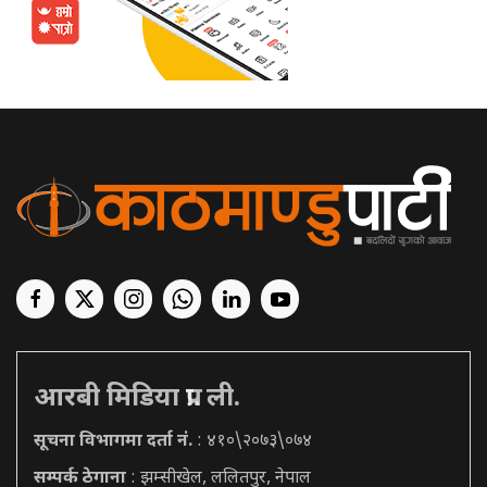
आरबी मिडिया प्रा. ली.
सूचना विभागमा दर्ता नं.
: ४१०\२०७३\०७४
सम्पर्क ठेगाना
: झम्सीखेल, ललितपुर, नेपाल