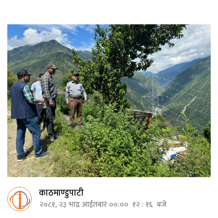
काठमाण्डुपाटी
२०८१, २३ भाद्र आईतबार ००:०० १२ : १६ बजे