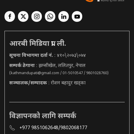
आरबी मिडिया प्रा. ली.
सूचना विभागमा दर्ता नं.
: ४१०\२०७३\०७४
सम्पर्क ठेगाना
: झम्सीखेल, ललितपुर, नेपाल
(
kathmandupati@gmail.com
/ 01-5010547 / 9801028760)
सञ्चालक/सम्पादक
: रोशन बहादुर खड्का
विज्ञापनको लागि सम्पर्क
+977 9851062648/9802068177