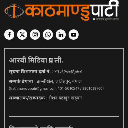
आरबी मिडिया प्रा. ली.
सूचना विभागमा दर्ता नं.
: ४१०\२०७३\०७४
सम्पर्क ठेगाना
: झम्सीखेल, ललितपुर, नेपाल
(
kathmandupati@gmail.com
/ 01-5010547 / 9801028760)
सञ्चालक/सम्पादक
: रोशन बहादुर खड्का