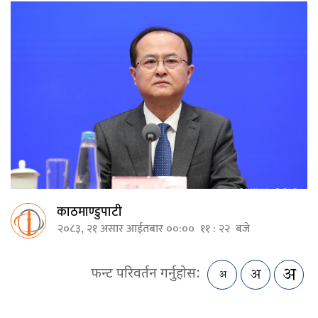
काठमाण्डुपाटी
२०८३, २१ असार आईतबार ००:०० ११ : २२ बजे
फन्ट परिवर्तन गर्नुहोस: