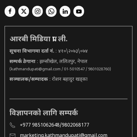
आरबी मिडिया प्रा. ली.
सूचना विभागमा दर्ता नं.
: ४१०\२०७३\०७४
सम्पर्क ठेगाना
: झम्सीखेल, ललितपुर, नेपाल
(
kathmandupati@gmail.com
/ 01-5010547 / 9801028760)
सञ्चालक/सम्पादक
: रोशन बहादुर खड्का
विज्ञापनको लागि सम्पर्क
+977 9851062648/9802068177
marketing.kathmandupati@gmail.com