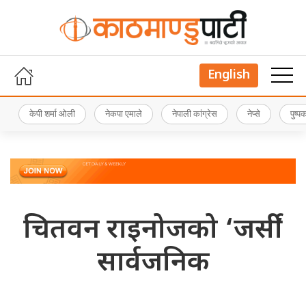
English
केपी शर्मा ओली
नेकपा एमाले
नेपाली कांग्रेस
नेप्से
पुष्
चितवन राइनोजको ‘जर्सी’
सार्वजनिक