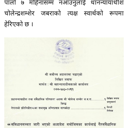
पालो ७ महिनासम्म नआउनुलाई प्रधानन्यायाधीश
चोलेन्द्रशम्शेर जबराको प्रत्यक्ष स्वार्थको रूपमा
हेरिएको छ ।