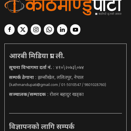
आरबी मिडिया प्रा. ली.
सूचना विभागमा दर्ता नं.
: ४१०\२०७३\०७४
सम्पर्क ठेगाना
: झम्सीखेल, ललितपुर, नेपाल
(
kathmandupati@gmail.com
/ 01-5010547 / 9801028760)
सञ्चालक/सम्पादक
: रोशन बहादुर खड्का
विज्ञापनको लागि सम्पर्क