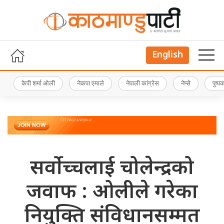
English
केपी शर्मा ओली
नेकपा एमाले
नेपाली कांग्रेस
नेप्से
पुष्
सर्वोच्चलाई चोलेन्द्रको
जवाफ : ओलीले गरेका
नियुक्ति संविधानसम्मत