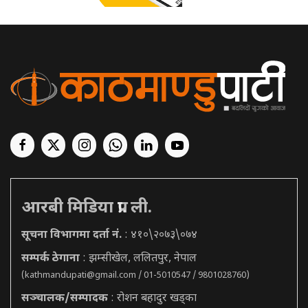
आरबी मिडिया प्रा. ली.
सूचना विभागमा दर्ता नं.
: ४१०\२०७३\०७४
सम्पर्क ठेगाना
: झम्सीखेल, ललितपुर, नेपाल
(
kathmandupati@gmail.com
/ 01-5010547 / 9801028760)
सञ्चालक/सम्पादक
: रोशन बहादुर खड्का