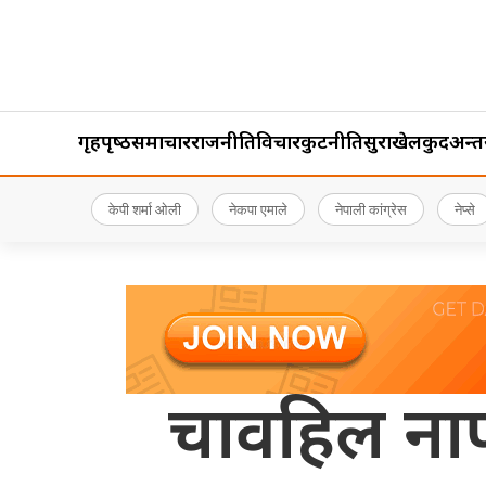
गृहपृष्‍ठ
समाचार
राजनीति
विचार
कुटनीति
सुरक्षा
खेलकुद
अन्तर्र
केपी शर्मा ओली
नेकपा एमाले
नेपाली कांग्रेस
नेप्से
चावहिल ना