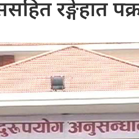
ससहित रङ्गेहात पक्