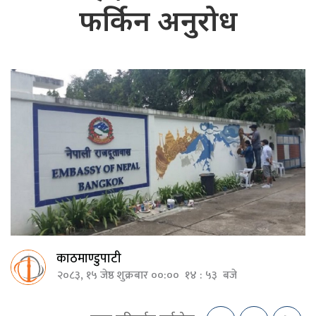
फर्किन अनुरोध
काठमाण्डुपाटी
२०८३, १५ जेष्ठ शुक्रबार ००:०० १४ : ५३ बजे