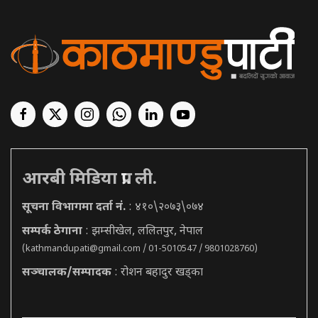
आरबी मिडिया प्रा. ली.
सूचना विभागमा दर्ता नं.
: ४१०\२०७३\०७४
सम्पर्क ठेगाना
: झम्सीखेल, ललितपुर, नेपाल
(
kathmandupati@gmail.com
/ 01-5010547 / 9801028760)
सञ्चालक/सम्पादक
: रोशन बहादुर खड्का