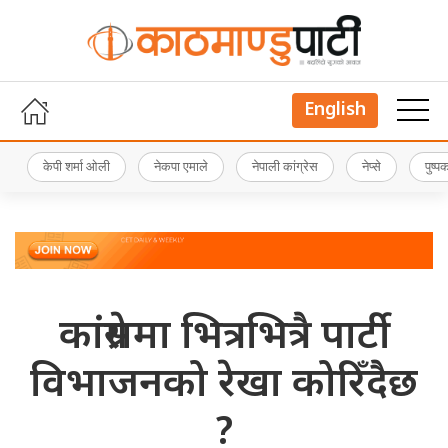
English
केपी शर्मा ओली
नेकपा एमाले
नेपाली कांग्रेस
नेप्से
पुष्
कांग्रेसमा भित्रभित्रै पार्टी
विभाजनको रेखा कोरिँदैछ
?