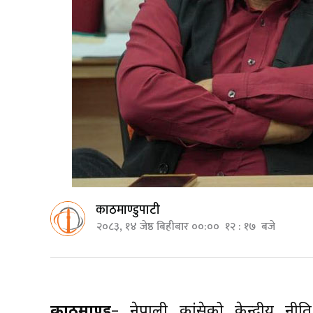
काठमाण्डुपाटी
२०८३, १४ जेष्ठ बिहीबार ००:०० १२ : १७ बजे
काठमाण्डु
– नेपाली कांग्रेसको केन्द्रीय नी