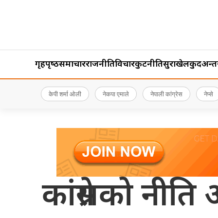
गृहपृष्‍ठ
समाचार
राजनीति
विचार
कुटनीति
सुरक्षा
खेलकुद
अन्तर्र
केपी शर्मा ओली
नेकपा एमाले
नेपाली कांग्रेस
नेप्से
कांग्रेसको नीति