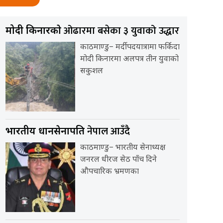
ओढारमा बसेका ३ युवाको उद्धार
मोदी किनारकाे
काठमाण्डु– मर्दी पदयात्रामा फर्किदा
मोदी किनारमा अलपत्र तीन युवाको
सकुशल
नेपाल आउँदै
भारतीय प्रधानसेनापति
काठमाण्डु– भारतीय सेनाध्यक्ष
जनरल धीरज सेठ पाँच दिने
औपचारिक भ्रमणका