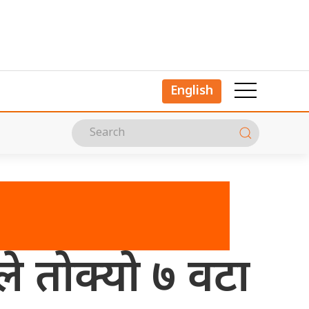
English
नले तोक्यो ७ वटा