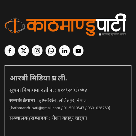
आरबी मिडिया प्रा. ली.
सूचना विभागमा दर्ता नं.
: ४१०\२०७३\०७४
सम्पर्क ठेगाना
: झम्सीखेल, ललितपुर, नेपाल
(
kathmandupati@gmail.com
/ 01-5010547 / 9801028760)
सञ्चालक/सम्पादक
: रोशन बहादुर खड्का