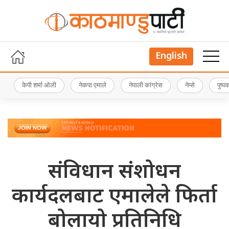
English
केपी शर्मा ओली
नेकपा एमाले
नेपाली कांग्रेस
नेप्से
पुष्
संविधान संशोधन
कार्यदलबाट एमालेले फिर्ता
बोलायो प्रतिनिधि