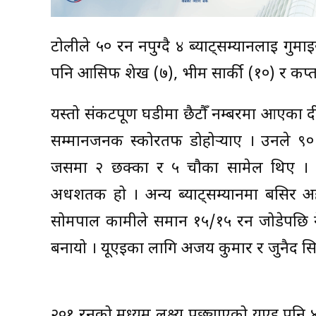
टोलीले ५० रन नपुग्दै ४ ब्याट्सम्यानलाई गु
पनि आसिफ शेख (७), भीम सार्की (१०) र कप्त
यस्तो संकटपूर्ण घडीमा छैटौँ नम्बरमा आएका दीपेन
सम्मानजनक स्कोरतर्फ डोहोर्‍याए । उनले ९
जसमा २ छक्का र ५ चौका सामेल थिए । यो उन
अर्धशतक हो । अन्य ब्याट्सम्यानमा बसि
सोमपाल कामीले समान १५/१५ रन जोडेपछि न
बनायो । यूएईका लागि अजय कुमार र जुनैद सि
२०१ रनको मध्यम लक्ष्य पछ्याएको यूएई पनि