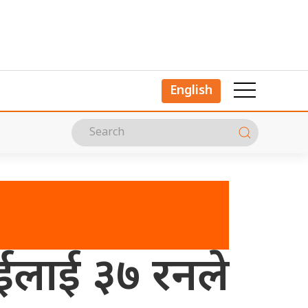
English
ईलाई ३७ रनले