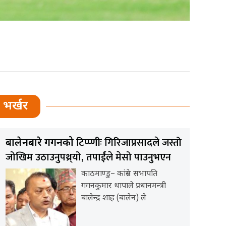
भर्खर
टिप्प्णीः गिरिजाप्रसादले जस्तो
बालेनबारे गगनको
जोखिम उठाउनुपथ्र्यो, तपार्ईंले मेसो पाउनुभएन
काठमाण्डु– कांग्रेस सभापति
गगनकुमार थापाले प्रधानमन्त्री
बालेन्द्र शाह (बालेन) ले