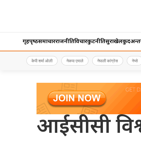
गृहपृष्‍ठ
समाचार
राजनीति
विचार
कुटनीति
सुरक्षा
खेलकुद
अन्तर्र
केपी शर्मा ओली
नेकपा एमाले
नेपाली कांग्रेस
नेप्से
आईसीसी विश्