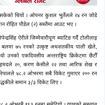
माइसकेको थियो । ओपनर कुशल भुर्तेलले २४ रन जोडे
ान रोहित पौडेल (२) सस्तैमा आउट भए ।
्द्रसिंह ऐरीले जिम्मेवारीपूर्ण ब्याटिङ गर्दै टोलीलाई
० बलमा ७५ रनको उत्कृष्ट अर्धशतकीय पाली खेले,
को एकदिवसीय अन्तर्राष्ट्रिय क्रिकेटमा छैटौँ
र अहमदले २०, करण केसीले २२ तथा आरिफ शेख र
ेपालले ४८.२ ओभरमा सबै विकेट गुमाएर २०० रन
द्धकीले समान ३/३ विकेट लिए ।
 ४८.२ ओभरमै १६३ रनमा समेटियो । यूएईको सुरुवात