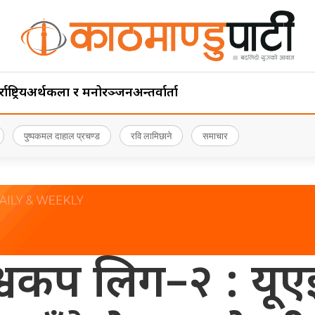
ाष्ट्रिय
अर्थ
कला र मनोरञ्जन
अन्तर्वार्ता
पुष्पकमल दाहाल प्रचण्ड
रवि लामिछाने
समाचार
वकप लिग–२ : यूए