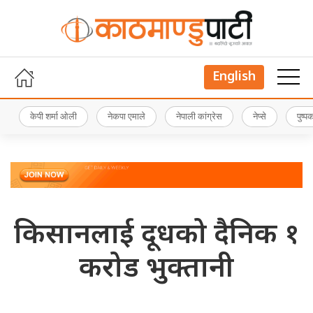
English
केपी शर्मा ओली
नेकपा एमाले
नेपाली कांग्रेस
नेप्से
पुष्
किसानलाई दूधको दैनिक १
करोड भुक्तानी