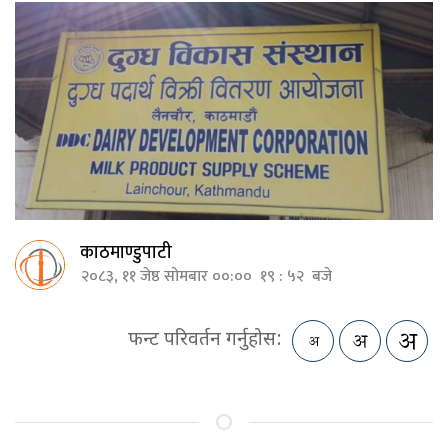
काठमाण्डुपाटी
२०८३, ११ जेष्ठ सोमबार ००:०० १९ : ५२ बजे
फन्ट परिवर्तन गर्नुहोस: