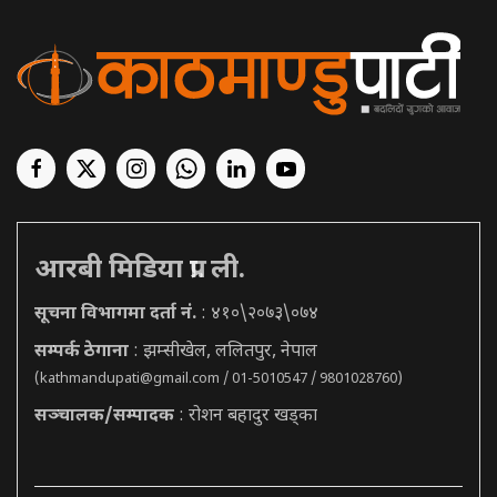
आरबी मिडिया प्रा. ली.
सूचना विभागमा दर्ता नं.
: ४१०\२०७३\०७४
सम्पर्क ठेगाना
: झम्सीखेल, ललितपुर, नेपाल
(
kathmandupati@gmail.com
/ 01-5010547 / 9801028760)
सञ्चालक/सम्पादक
: रोशन बहादुर खड्का