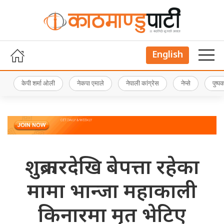
English
केपी शर्मा ओली
नेकपा एमाले
नेपाली कांग्रेस
नेप्से
पुष्
शुक्रबारदेखि बेपत्ता रहेका
मामा भान्जा महाकाली
किनारमा मृत भेटिए