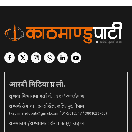
आरबी मिडिया प्रा. ली.
सूचना विभागमा दर्ता नं.
: ४१०\२०७३\०७४
सम्पर्क ठेगाना
: झम्सीखेल, ललितपुर, नेपाल
(
kathmandupati@gmail.com
/ 01-5010547 / 9801028760)
सञ्चालक/सम्पादक
: रोशन बहादुर खड्का