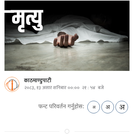
काठमाण्डुपाटी
२०८३, १३ असार शनिबार ००:०० २१ : ५४ बजे
फन्ट परिवर्तन गर्नुहोस: